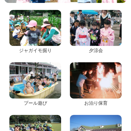
ジャガイモ掘り
夕涼会
プール遊び
お泊り保育