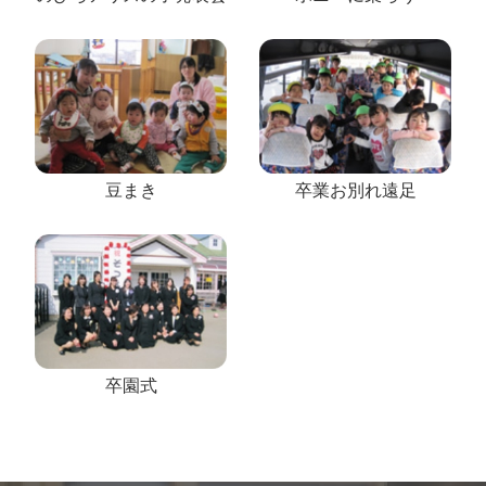
豆まき
卒業お別れ遠足
卒園式